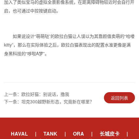
加入了类似宝马的虚拟全景影像系统，在距离障碍物较近时会自行开
启，也可通过中控按键启动。
如果说设计“萌萌哒”的欧拉白猫让人误以为其靠颜值卖萌的“哈喽
kitty”，那么在实际体验之后，欧拉白猫表现出的配置水准更像是满
身黑科技的“哆啦A梦”。
上一条：欧拉好猫：别说话，撸我
返回列表
下一条：坦克300越野新形态，究竟新在哪里？
HAVAL
|
TANK
|
ORA
|
长城皮卡
|