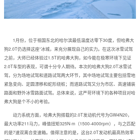
1月份，位于祖国东北的哈尔滨最低温度达零下30度，但哈弗大
狗2.0T仍选择这座“冰城，来充分展现自己的实力。在这次冰雪试驾
之前，大师已经体验过1.5T的哈弗大狗，如今能在极寒环境下见证
2.0T车型的表现，可谓十分令人期待。本次的哈弗大狗2.0T冰雪试
驾，分为场地试驾和道路试驾两大环节，其中场地试驾主要包括雪地
紧急变向、定圆漂移和蛇形绕桩；而道路试驾又分为市区、高速铺装
路面和野外冰雪路面试驾。总体来说，这严苛环境下的各种项目对哈
弗大狗是个不小的考验。
动力系统方面，哈弗大狗搭载的2.0T发动机代号为GW4N20，
最大功率211马力，峰值扭矩325N·m（1500-4000rpm），与之匹配
的是7速双离合变速箱。值得注意的是，这台2.0T发动机最高热效率