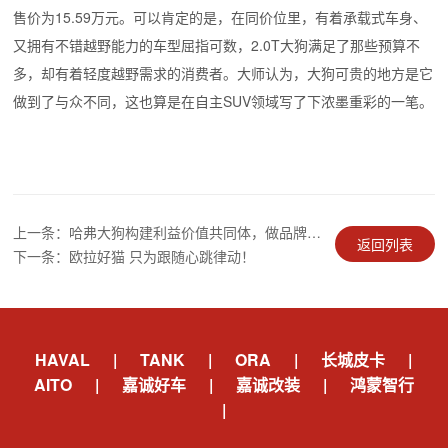
售价为15.59万元。可以肯定的是，在同价位里，有着承载式车身、
又拥有不错越野能力的车型屈指可数，2.0T大狗满足了那些预算不
多，却有着轻度越野需求的消费者。大师认为，大狗可贵的地方是它
做到了与众不同，这也算是在自主SUV领域写了下浓墨重彩的一笔。
上一条：哈弗大狗构建利益价值共同体，做品牌向上的顶流
返回列表
下一条：欧拉好猫 只为跟随心跳律动！
HAVAL
|
TANK
|
ORA
|
长城皮卡
|
AITO
|
嘉诚好车
|
嘉诚改装
|
鸿蒙智行
|