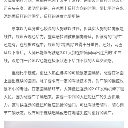
大幅度地打方向，车辆在冰面上发生了漂移，需要及时反打方向去纠
正车头车身，很明显的是，在冰面上反打方向的时间，要比平时在水
泥路面反打的时间早、反打的速度也要更快。
原本以为车身重心较高的大狗难以胜任，但其实大狗的转向很是
线性，底盘表现也给力，整车悬挂调教虽偏向舒适，但该有的“韧性”
还是有，在绕桩过程中，底盘的“精准度”显得十分重要。还好，两圈
适应下来后，大师已能够驾驶这2.0T大狗在桩筒间画出连贯的“S”曲
线，没想到一台SUV也能在极限状态下给到不错的人车交流感。
但相比于绕桩，更让人热血沸腾的可能是定圆漂移，想要在冰面
上画出连续的圆圈，除了要求有一定的驾驶技术外，对车辆的操控也
是不小的考验。在定圆漂移环节，大狗低扭强劲的2.0T发动机帮了很
大忙，因为想要车子漂起来，需要一瞬间的大扭矩让车轮失去抓地
力，这时候强劲的低扭和反应迅捷的油门，可让驾驶者随时、随心调
节车辆状态，也有利于连续起漂或者在濒临失控时更好的救车。