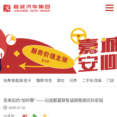
哈弗/新能源/皮卡
魏牌/坦克
欧拉
问界
二手车/改装
门店
签单后的“加时赛” ——记成都嘉联智诚销售顾问孙宏韬
2025.07.02
分享至：