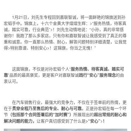
1月21日，刘先生专程回到嘉联智诚，将一面鲜艳的锦旗送到孙
宏韬手中。锦旗上，十六个金黄大字熠熠生辉：>“服务热情，待客真
诚，踏实可靠，行业典范”>！刘先生动情地说：“小孙，真的非常感
谢你！我跑了那么多家店，只有你和嘉联智诚让我感受到了真正的尊
重和诚意。你一直那么热情、耐心，解答问题特别详细清楚，让我觉
得>特别靠谱、特别安心>！这锦旗，你当之无愧！”
这面锦旗，不仅是对孙宏韬个人“
服务热情、待客真诚、踏实可
靠
”品质的最高褒奖，更是客户对嘉联智诚
践行“安心”服务理念
的由
衷认可。
在汽车销售行业，最强大的竞争力，不仅在于签单前的热情，更
在于
贯穿全程乃至售后的专业、耐心与可靠
。正是孙宏韬在每一个环
节
包括那个合同签署后的“加时赛”
所展现出的
超出常规的耐心和
（
）
解决问题的能力，
让客户真切感受到了什么是
>“安心”
>
！