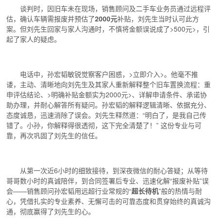
谈判时，因旧车未在现场，销售顾问及二手车业务员通过远程评
估，确认车辆需报废并预估了
2000元
补贴，刘先生当时认可此方
案。但刘先生回家与家人沟通时，不慎将金额误说成了>500元>，引
起了家人的疑虑。
电话中，孙宏韬敏锐觉察客户困惑，>立即介入>。他毫不推
诿，主动、清晰地向刘先生及其家人重新解释整个旧车置换流程：重
申评估结论、>明确补贴金额实为2000元>、详解申请条件、承诺协
助办理，并耐心解答所有疑问。孙宏韬的解释逻辑清晰、依据充分、
态度诚恳，迅速消除了误会。刘先生释然道：“明白了，是我自己传
错了。小孙，你解释得很透彻，这下完全清楚了！” 这份专业与可
靠，再次巩固了刘先生的信任。
从第一次近6小时的细致接待，到深夜微信的耐心答疑；从等待
哥哥数小时的真诚陪伴，到合同签署后专业、迅速化解“报废补贴”误
会——销售顾问孙宏韬用远超行业常规的“
超长待机
”般的热情与耐
心，凭借扎实的专业素养、无懈可击的可靠态度和贯穿始终的真诚沟
通，彻底赢得了刘先生的心。