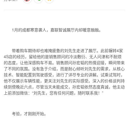
1月的成都寒意袭人，嘉联智诚展厅内却暖意融融。
带着购车期待却也难掩疲惫的刘先生走进了展厅。此前辗转4家
4S店的经历，留给他的是销售顾问的冷淡敷衍、无人问津和不耐烦
的态度，让他深感购车不易。销售顾问孙宏韬的热情迎接，瞬间带来
了不同的氛围。没有急于介绍，而是耐心倾听刘先生的需求，从核心
技术、智能配置到驾驶感受，进行了详尽专业的讲解。试乘试驾时，
他不仅展示车辆性能，更关注刘先生的实际感受。深入的价格谈判持
续到傍晚近六点，尽管当天未能成交，孙宏韬依然态度真诚，他主动
上前添加微信：“刘先生，您有任何问题，随时联系我！”
考验，才刚刚开始。