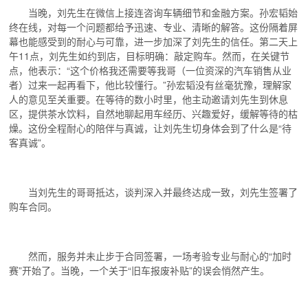
当晚，刘先生在微信上接连咨询车辆细节和金融方案。孙宏韬始
终在线，对每一个问题都给予迅速、专业、清晰的解答。这份隔着屏
幕也能感受到的耐心与可靠，进一步加深了刘先生的信任。第二天上
午11点，刘先生如约到店，目标明确：敲定购车。然而，在关键节
点，他表示：“这个价格我还需要等我哥（一位资深的汽车销售从业
者）过来一起再看下，他比较懂行。”孙宏韬没有丝毫犹豫，理解家
人的意见至关重要。在等待的数小时里，他主动邀请刘先生到休息
区，提供茶水饮料，自然地聊起用车经历、兴趣爱好，缓解等待的枯
燥。这份全程耐心的陪伴与真诚，让刘先生切身体会到了什么是“待
客真诚”。
当刘先生的哥哥抵达，谈判深入并最终达成一致，刘先生签署了
购车合同。
然而，服务并未止步于合同签署，一场考验专业与耐心的“加时
赛”开始了。当晚，一个关于“旧车报废补贴”的误会悄然产生。