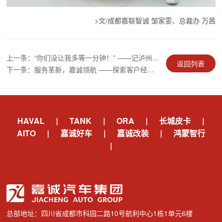
>文/成都嘉联智诚 邹家雯、总裁办 万茜
上一条：“你们没让我多等一分钟！” ——记泸州AITO服务主管朱洪与团队的“利他”行动
返回列表
下一条：服务革新，嘉诚领航 ——探索客户经理制服务模式
HAVAL
|
TANK
|
ORA
|
长城皮卡
|
AITO
|
嘉诚好车
|
嘉诚改装
|
鸿蒙智行
|
总部地址：四川省成都市科园二路10号航利中心1栋1单元6楼